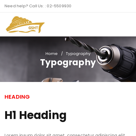
Need help? Call Us: : 02-5509930
Home
/
Typography
Typography
HEADING
H1 Heading
Lorem ipsum dolor sit amet, consectetur adipiscing elit.